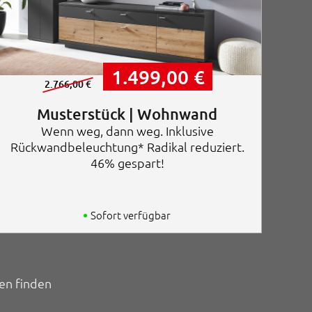
U
A
1.499,00
€
r
k
2.766,00
€
s
t
p
u
Musterstück | Wohnwand
r
e
Wenn weg, dann weg. Inklusive
ü
l
Rückwandbeleuchtung* Radikal reduziert.
n
l
g
e
46% gespart!
l
r
i
P
c
r
h
e
Sofort verfügbar
e
i
r
s
P
i
r
s
e
t
en finden
i
:
s
1