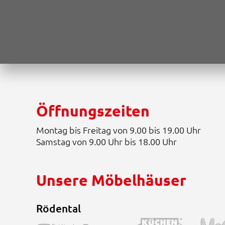
w
.
a
9
r
9
:
8
4
,
.
0
8
0
7
5
€
,
.
0
Öffnungszeiten
0
Montag bis Freitag von 9.00 bis 19.00 Uhr
€
Samstag von 9.00 Uhr bis 18.00 Uhr
Unsere Möbelhäuser
Rödental