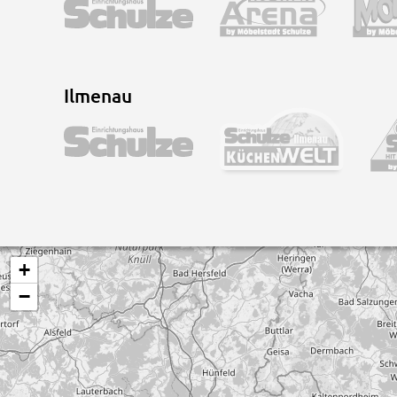
Ilmenau
+
−