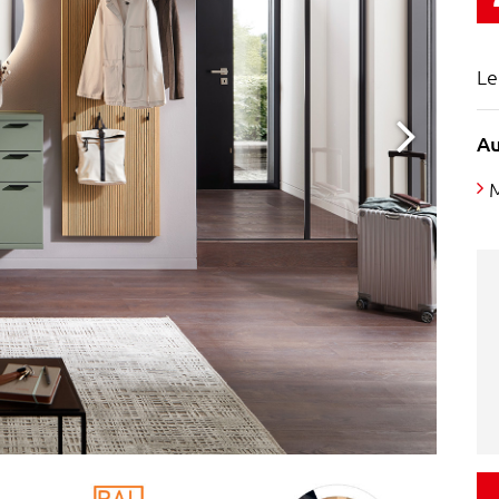
Le
Au
Ko