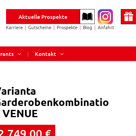
Aktuelle Prospekte
Karriere
Gutscheine
Prospekte
Blog
Anfahrt
rants
|
Kontakt
arianta
arderobenkombinatio
n VENUE
2.749,00
€