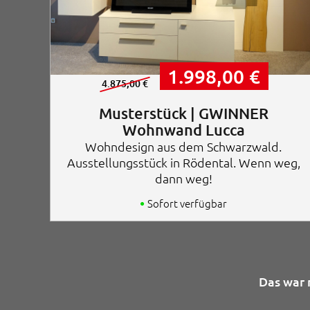
U
A
1.998,00
€
r
k
4.875,00
€
s
t
p
u
Musterstück | GWINNER
r
e
Wohnwand Lucca
ü
l
Wohndesign aus dem Schwarzwald.
n
l
g
e
Ausstellungsstück in Rödental. Wenn weg,
l
r
dann weg!
i
P
c
r
Sofort verfügbar
h
e
e
i
r
s
P
i
r
s
e
t
Das war 
i
:
s
1