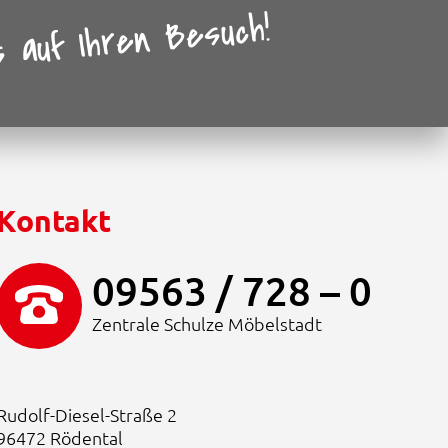
w
.
s auf Ihren Besuch!
a
4
r
9
:
9
2
,
.
0
7
0
6
6
€
,
.
0
Kontakt
0
€
09563 / 728 – 0
Zentrale Schulze Möbelstadt
Rudolf-Diesel-Straße 2
96472 Rödental