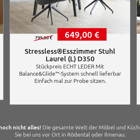
U
A
649,00
€
r
k
799,00
€
s
t
p
u
Stressless®Esszimmer Stuhl
r
e
Laurel (L) D350
ü
l
Stückpreis ECHT LEDER Mit
n
l
g
e
Balance&Glide™-System schnell lieferbar
l
r
Einfach mal zur Probe sitzen.
i
P
c
r
h
e
e
i
r
s
P
i
r
s
e
t
noch nicht alles!
Die gesamte Welt der Möbel und Küch
i
:
Sie bei uns vor Ort in Rödental oder Ilmenau.
s
6