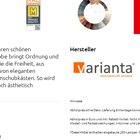
Ihren schönen
Hersteller
obe bringt Ordnung und
e die Freiheit, aus
 von eleganten
nschubkästen. So wird
uch ästhetisch
Hinweise
Abholpreis ohne Deko. Lieferung & Montage könne
Abholpreis in Euro und inkl. Rabatt-Vorteil. Nicht
Modell- und Farbabweichungen, Irrtürmer und Lief
*Diese Möbel enthalten eingebaute LED-Lampen. D
u