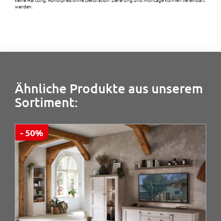
1
werden.
6
€
,
.
0
Ähnliche Produkte aus unserem
0
Sortiment:
€
- 50%