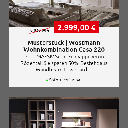
U
A
2.999,00
€
r
k
6.020,00
€
s
t
p
u
Musterstück | Wöstmann
r
e
Wohnkombination Casa 220
ü
l
Pinie MASSIV SuperSchnäppchen in
n
l
g
e
Rödental: Sie sparen 50%. Besteht aus
l
r
Wandboard Lowboard…
i
P
c
r
Sofort verfügbar
h
e
e
i
r
s
P
i
r
s
e
t
i
:
s
2
w
.