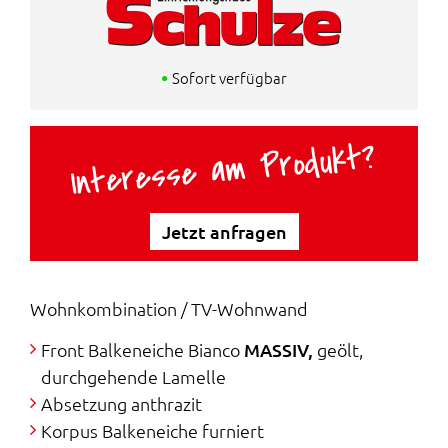
Radikal reduziert.
59% gespart!
ü
l
n
l
Sofort verfügbar
g
e
Interesse am Produkt?
l
r
i
P
Jetzt anfragen
c
r
h
e
Wohnkombination / TV-Wohnwand
e
i
Front Balkeneiche Bianco
MASSIV,
geölt,
r
s
durchgehende Lamelle
Absetzung anthrazit
P
i
Korpus Balkeneiche furniert