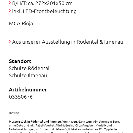
r
s
B/H/T: ca. 272x201x50 cm
inkl. LED-Frontbeleuchtung
e
t
MCA Rioja
i
:
s
1
Aus unserer Ausstellung in Rödental & Ilmenau
w
.
Standort
a
9
Schulze Rödental
r
9
Schulze Ilmenau
:
9
Artikelnummer
03350676
4
,
.
0
Hinweis
Musterstück in Rödental und Ilmenau.
Wenn weg, dann weg.
Abholpreise in Euro,
9
0
ohne Deko und inkl. Rabatt-Vorteil. Alle Maße sind Circa-Angaben. Modell- und
Farbabweichungen, Irrtürmer und Liefermöglichkeiten vorbehalten. Für Tippfehler
keine Haftung. Abholpreis ohne Dekoration. Lieferung und Montage können vereinbart