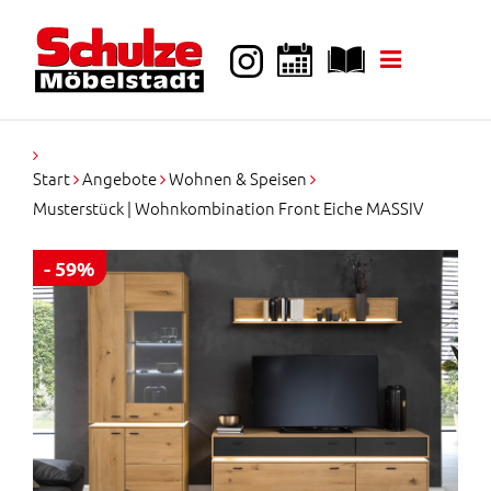
k
i
p
t
o
c
o
Start
Angebote
Wohnen & Speisen
n
Musterstück | Wohnkombination Front Eiche MASSIV
t
e
n
- 59%
t