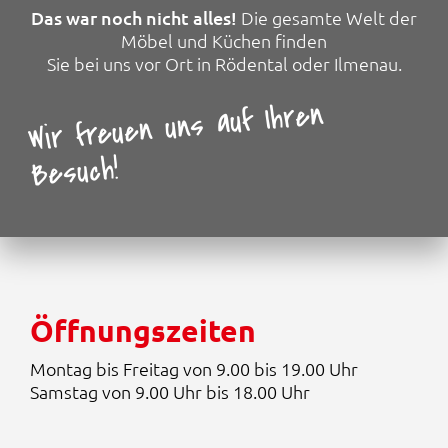
h
e
Das war noch nicht alles!
Die gesamte Welt der
e
i
r
s
Möbel und Küchen finden
P
i
Sie bei uns vor Ort in Rödental oder Ilmenau.
r
s
e
t
Wir freuen uns auf Ihren
i
:
s
9
w
9
Besuch!
a
9
r
,
:
0
2
0
.
6
€
9
.
9
Öffnungszeiten
,
0
0
Montag bis Freitag von 9.00 bis 19.00 Uhr
Samstag von 9.00 Uhr bis 18.00 Uhr
€