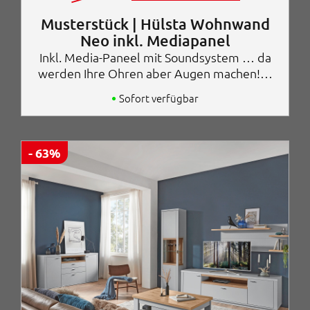
0
s
t
0
p
u
Musterstück | Hülsta Wohnwand
r
e
Neo inkl. Mediapanel
€
ü
l
Inkl. Media-Paneel mit Soundsystem … da
n
l
g
e
werden Ihre Ohren aber Augen machen!…
l
r
i
P
Sofort verfügbar
c
r
h
e
e
i
r
s
- 63%
P
i
r
s
e
t
i
:
s
2
w
.
a
9
r
9
:
8
9
,
.
0
5
0