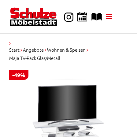
k
i
p
t
o
c
o
Start
Angebote
Wohnen & Speisen
n
Maja TV-Rack Glas/Metall
t
e
n
-49%
t