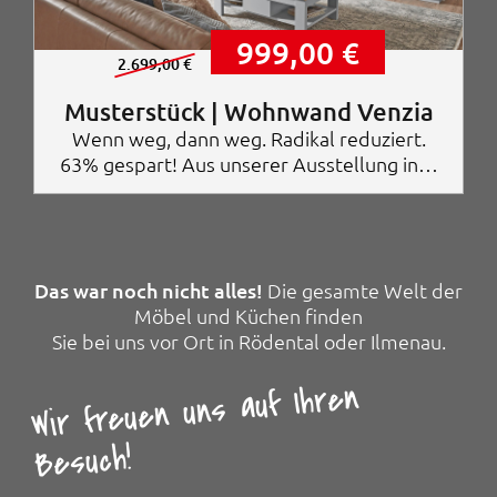
5
3
€
U
A
999,00
€
,
.
r
k
2.699,00
€
0
s
t
0
p
u
Musterstück | Wohnwand Venzia
r
e
Wenn weg, dann weg. Radikal reduziert.
€
ü
l
63% gespart! Aus unserer Ausstellung in…
n
l
g
e
l
r
i
P
c
r
h
e
Das war noch nicht alles!
Die gesamte Welt der
e
i
r
s
Möbel und Küchen finden
P
i
Sie bei uns vor Ort in Rödental oder Ilmenau.
r
s
e
t
Wir freuen uns auf Ihren
i
:
s
9
w
9
Besuch!
a
9
r
,