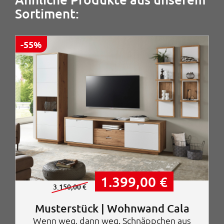
Sortiment:
-55%
U
A
1.399,00
€
r
k
3.150,00
€
s
t
p
u
Musterstück | Wohnwand Cala
r
e
Wenn weg, dann weg. Schnäppchen aus
ü
l