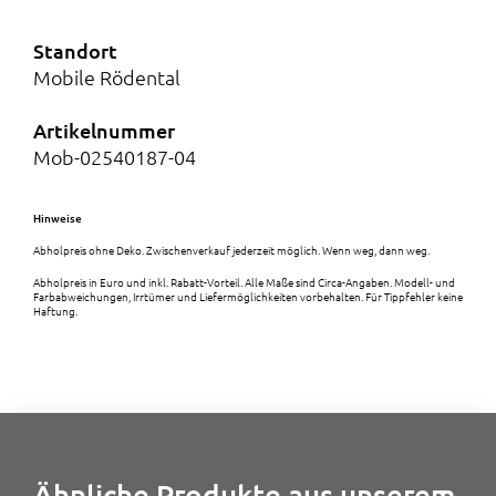
0
Standort
0
Mobile Rödental
Artikelnummer
Mob-02540187-04
€
Hinweise
Abholpreis ohne Deko. Zwischenverkauf jederzeit möglich. Wenn weg, dann weg.
Abholpreis in Euro und inkl. Rabatt-Vorteil. Alle Maße sind Circa-Angaben. Modell- und
Farbabweichungen, Irrtümer und Liefermöglichkeiten vorbehalten. Für Tippfehler keine
Haftung.
Ähnliche Produkte aus unserem