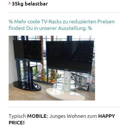
e
t
35kg belastbar
i
:
% Mehr coole TV-Racks zu reduzierten Preisen
s
3
findest Du in unserer Ausstellung. %
w
1
a
9
r
,
:
0
6
0
2
9
€
Typisch
MOBILE:
Junges Wohnen zum
HAPPY
PRICE!
,
.