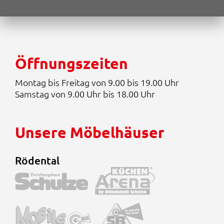
:
0
2
0
.
6
€
9
.
9
Öffnungszeiten
,
0
0
Montag bis Freitag von 9.00 bis 19.00 Uhr
Samstag von 9.00 Uhr bis 18.00 Uhr
€
Unsere Möbelhäuser
Rödental