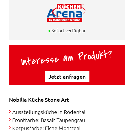
r
e
Markenküche zum Schnäppchenpreis
ü
l
n
l
Sofort verfügbar
g
e
Interesse am Produkt?
l
r
i
P
Jetzt anfragen
c
r
h
e
Nobilia Küche Stone Art
e
i
Ausstellungsküche in Rödental
r
s
Frontfarbe: Basalt Taupengrau
Korpusfarbe: Eiche Montreal
P
i