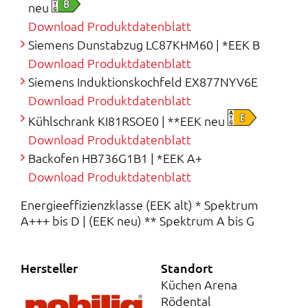
.
0
neu
Download Produktdatenblatt
5
Siemens Dunstabzug LC87KHM60 | *EEK B
6
€
Download Produktdatenblatt
Siemens Induktionskochfeld EX877NYV6E
7
.
Download Produktdatenblatt
,
Kühlschrank KI81RSOE0 | **EEK neu
Download Produktdatenblatt
0
Backofen HB736G1B1 | *EEK A+
0
Download Produktdatenblatt
Energieeffizienzklasse (EEK alt) * Spektrum
A+++ bis D | (EEK neu) ** Spektrum A bis G
€
Hersteller
Standort
Küchen Arena
Rödental