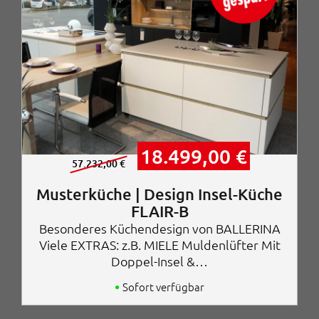
U
A
18.499,00
€
r
k
57.232,00
€
s
t
p
u
Musterküche | Design Insel-Küche
r
e
FLAIR-B
ü
l
Besonderes Küchendesign von BALLERINA
n
l
g
e
Viele EXTRAS: z.B. MIELE Muldenlüfter Mit
l
r
Doppel-Insel &…
i
P
c
r
Sofort verfügbar
h
e
e
i