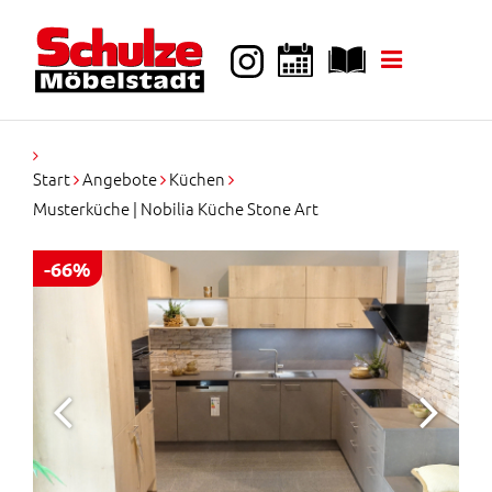
k
i
p
t
o
c
o
Start
Angebote
Küchen
n
Musterküche | Nobilia Küche Stone Art
t
e
n
-66%
t