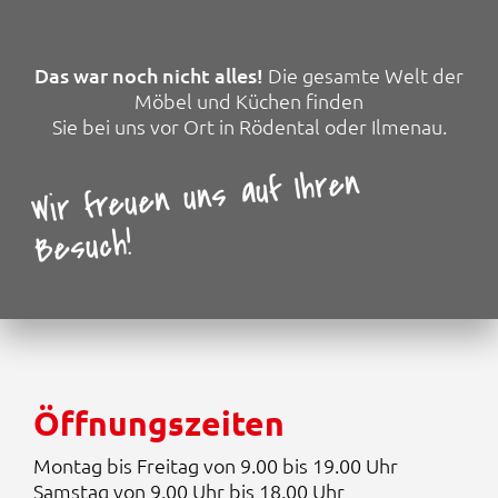
r
s
P
i
r
s
e
t
Das war noch nicht alles!
Die gesamte Welt der
i
:
Möbel und Küchen finden
s
1
Sie bei uns vor Ort in Rödental oder Ilmenau.
w
8
a
.
Wir freuen uns auf Ihren
r
4
:
9
5
9
Besuch!
7
,
.
0
2
0
3
2
€
,
.
0
0
Öffnungszeiten
€
Montag bis Freitag von 9.00 bis 19.00 Uhr
Samstag von 9.00 Uhr bis 18.00 Uhr