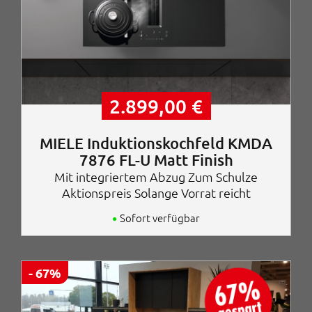
r
8
:
7
1
,
9
0
.
0
5
8
€
3
.
2.899,00
€
,
0
0
MIELE Induktionskochfeld KMDA
7876 FL-U Matt Finish
€
Mit integriertem Abzug Zum Schulze
Aktionspreis Solange Vorrat reicht
Sofort verfügbar
- 67%