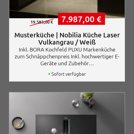
U
A
7.987,00
€
r
k
19.583,00
€
s
t
p
u
Musterküche | Nobilia Küche Laser
r
e
Vulkangrau / Weiß
ü
l
Inkl. BORA Kochfeld PUXU Markenküche
n
l
g
e
zum Schnäppchenpreis Inkl. hochwertiger E-
l
r
Geräte und Zubehör…
i
P
c
r
Sofort verfügbar
h
e
e
i
r
s
P
i
r
s
e
t
i
:
s
7
w
.
a
9