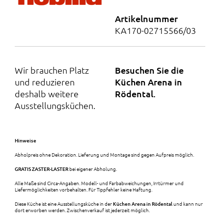
Artikelnummer
KA170-02715566/03
Wir brauchen Platz
Besuchen Sie die
und reduzieren
Küchen Arena in
deshalb weitere
Rödental.
Ausstellungsküchen.
Hinweise
Abholpreis ohne Dekoration. Lieferung und Montage sind gegen Aufpreis möglich.
GRATIS ZASTER-LASTER
bei eigener Abholung.
Alle Maße sind Circa-Angaben. Modell- und Farbabweichungen, Irrtürmer und
Liefermöglichkeiten vorbehalten. Für Tippfehler keine Haftung.
Diese Küche ist eine Ausstellungsküche in der
Küchen Arena in Rödental
und kann nur
dort erworben werden. Zwischenverkauf ist jederzeit möglich.