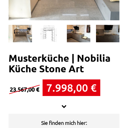
Musterküche | Nobilia
Küche Stone Art
U
A
7.998,00
€
23.567,00
€
r
k
s
t
Mit angefügtem Sitzplatz
Inkl. Siemensgeräte und Zubehör
p
u
Sie finden mich hier: