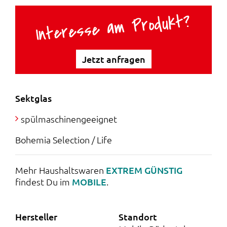
g
e
Interesse am Produkt?
l
r
i
P
Jetzt anfragen
c
r
h
e
Sektglas
e
i
spülmaschinengeeignet
r
s
Bohemia Selection / Life
P
i
r
s
Mehr Haushaltswaren
EXTREM GÜNSTIG
findest Du im
MOBILE
.
e
t
i
:
Hersteller
Standort