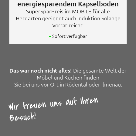
energiesparendem Kapselboden
ü
l
SuperSparPreis im MOBILE für alle
n
l
g
e
Herdarten geeignet auch Induktion Solange
l
r
Vorrat reicht.
i
P
c
r
Sofort verfügbar
h
e
e
i
r
s
P
i
r
s
e
t
Das war noch nicht alles!
Die gesamte Welt der
i
:
Möbel und Küchen finden
s
9
Sie bei uns vor Ort in Rödental oder Ilmenau.
w
9
a
,
Wir freuen uns auf Ihren
r
9
:
5
1
Besuch!
6
€
9
.
,
9