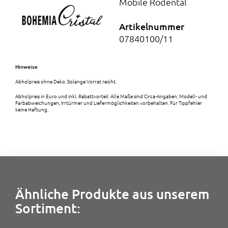
Mobile Rödental
s
2
Artikelnummer
w
,
07840100/11
a
5
Hinweise
r
0
Abholpreis ohne Deko. Solange Vorrat reicht.
:
Abholpreis in Euro und inkl. Rabattvorteil. Alle Maße sind Circa-Angaben. Modell- und
Farbabweichungen, Irrtürmer und Liefermöglichkeiten vorbehalten. Für Tippfehler
keine Haftung.
3
€
,
.
5
0
Ähnliche Produkte aus unserem
Sortiment:
€