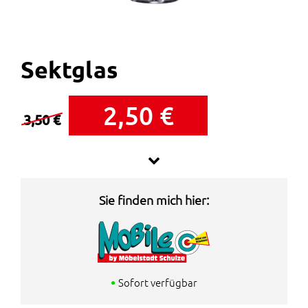
Sektglas
U
A
2,50
€
3,50
€
r
k
s
t
Aus Kristallglas-Serie Life
p
u
Sie finden mich hier:
r
e
ü
l
n
l
Sofort verfügbar