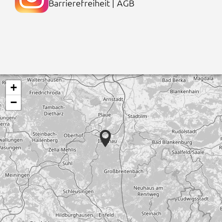
Barrierefreiheit
|
AGB
+
−