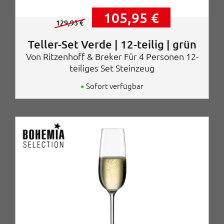
U
A
105,95
€
r
k
129,95
€
s
t
p
u
Teller-Set Verde | 12-teilig | grün
r
e
Von Ritzenhoff & Breker Für 4 Personen 12-
ü
l
teiliges Set Steinzeug
n
l
g
e
Sofort verfügbar
l
r
i
P
c
r
h
e
e
i
r
s
P
i
r
s
e
t
i
:
s
1
w
0
a
5
r
,
:
9