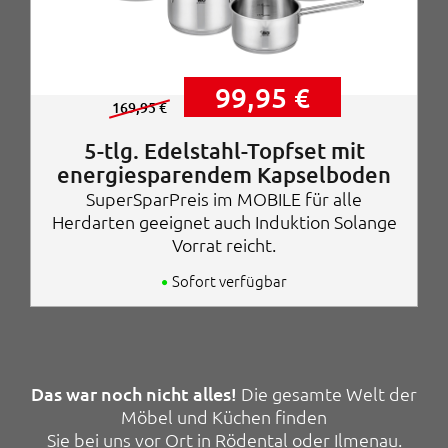
r
0
:
3
€
,
.
U
A
99,95
€
5
r
k
169,95
€
0
s
t
p
u
5-tlg. Edelstahl-Topfset mit
€
r
e
energiesparendem Kapselboden
ü
l
SuperSparPreis im MOBILE für alle
n
l
g
e
Herdarten geeignet auch Induktion Solange
l
r
Vorrat reicht.
i
P
c
r
Sofort verfügbar
h
e
e
i
r
s
P
i
r
s
e
t
Das war noch nicht alles!
Die gesamte Welt der
i
:
Möbel und Küchen finden
s
9
Sie bei uns vor Ort in Rödental oder Ilmenau.
w
9