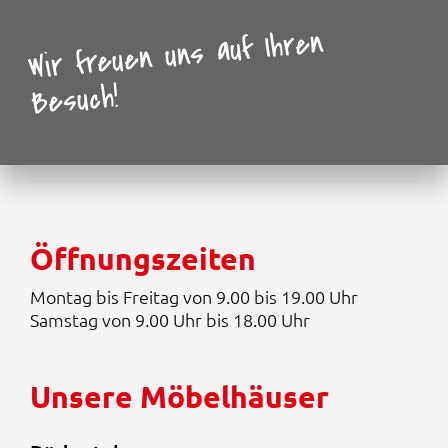
a
,
Wir freuen uns auf Ihren
r
9
:
5
1
Besuch!
6
€
9
.
,
9
5
€
Öffnungszeiten
Montag bis Freitag von 9.00 bis 19.00 Uhr
Samstag von 9.00 Uhr bis 18.00 Uhr
Unsere Möbelhäuser