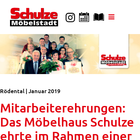
k
i
p
t
o
c
o
n
t
e
n
t
Rödental | Januar 2019
Mitarbeiterehrungen:
Das Möbelhaus Schulze
ehrte im Rahmen einer